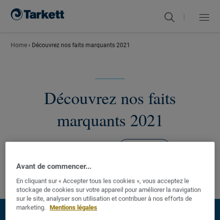
|
Menu
Fermer
Home
›
Découvrez nos faits marquants 2021
Découvrez nos faits
marquants 2021
Institutionnel
février 2, 2022
Avant de commencer...
En cliquant sur « Accepter tous les cookies », vous acceptez le
stockage de cookies sur votre appareil pour améliorer la navigation
sur le site, analyser son utilisation et contribuer à nos efforts de
marketing.
Mentions légales