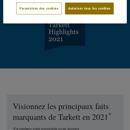
Paramètres des cookies
Autoriser tous les cookies
Visionnez les principaux faits
*
marquants de Tarkett en 2021
*Ce contenu n’est disponible qu’en Anglais