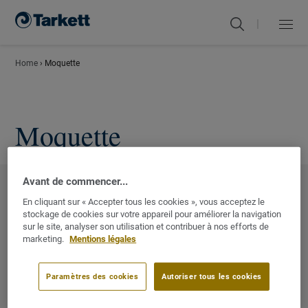
|
Menu
Fermer
Home
›
Moquette
Moquette
Avant de commencer...
En cliquant sur « Accepter tous les cookies », vous acceptez le
CASE STUDY
stockage de cookies sur votre appareil pour améliorer la navigation
sur le site, analyser son utilisation et contribuer à nos efforts de
04/01/2022
marketing.
Mentions légales
Moquette
Paramètres des cookies
Autoriser tous les cookies