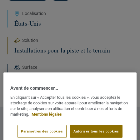
Localisation
États-Unis
Solution
Installations pour la piste et le terrain
Surface
Terrain de 7 400 m2, terrain de football de 110
yards, piste de compétition en banc de 200
Avant de commencer...
mètres.
En cliquant sur « Accepter tous les cookies », vous acceptez le
stockage de cookies sur votre appareil pour améliorer la navigation
sur le site, analyser son utilisation et contribuer à nos efforts de
marketing.
Mentions légales
PLUS D'INFORMATION :
Paramètres des cookies
Autoriser tous les cookies
NOTRE SITE COMMERCIAL
NOUVELLE FENÊTRE