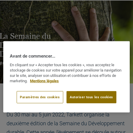
Avant de commencer...
En cliquant sur « Accepter tous les cookies », vous acceptez le
stockage de cookies sur votre appareil pour améliorer la navigation
sur le site, analyser son utilisation et contribuer à nos efforts de
marketing.
Mentions légales
Paramètres des cookies
Autoriser tous les cookies
Du 30 mai au 5 juin 2022, Tarkett organise la
deuxième édition de la Semaine du Développement
durable. Cette année, l’événement se déroule autour