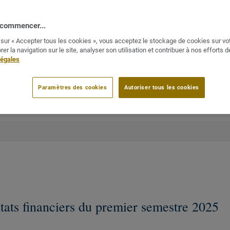
 commencer...
 sur « Accepter tous les cookies », vous acceptez le stockage de cookies sur vot
rer la navigation sur le site, analyser son utilisation et contribuer à nos efforts 
re d’affaires T3 2025
légales
Nouvelle fenêtre
Paramètres des cookies
Autoriser tous les cookies
tats financiers du premier semestre 2025
No