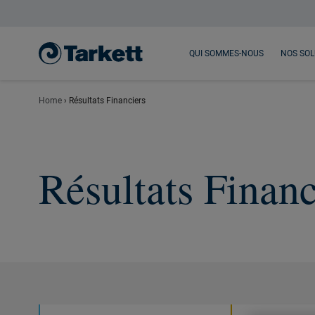
Main content
Menu principal
Footer
QUI SOMMES-NOUS
NOS SOL
Home
›
Résultats Financiers
Résultats Financ