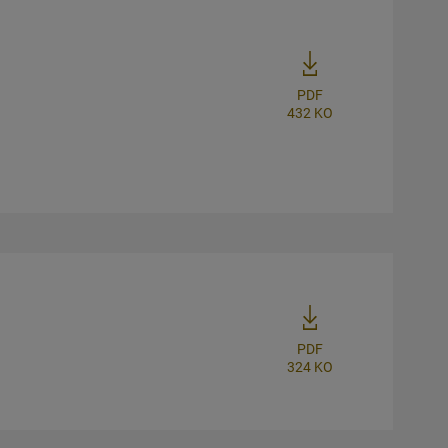
PDF
432 KO
PDF
324 KO