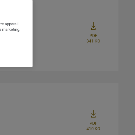
re appareil
de marketing.
PDF
341 KO
PDF
uvelle fenêtre
410 KO